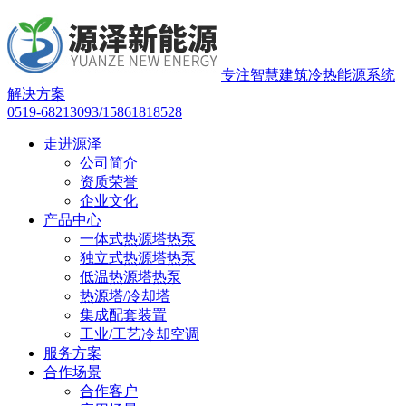
专注智慧建筑冷热能源系统
解决方案
0519-68213093/15861818528
走进源泽
公司简介
资质荣誉
企业文化
产品中心
一体式热源塔热泵
独立式热源塔热泵
低温热源塔热泵
热源塔/冷却塔
集成配套装置
工业/工艺冷却空调
服务方案
合作场景
合作客户