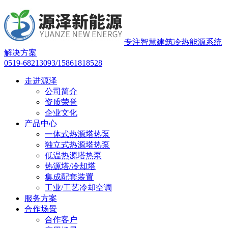
专注智慧建筑冷热能源系统
解决方案
0519-68213093/15861818528
走进源泽
公司简介
资质荣誉
企业文化
产品中心
一体式热源塔热泵
独立式热源塔热泵
低温热源塔热泵
热源塔/冷却塔
集成配套装置
工业/工艺冷却空调
服务方案
合作场景
合作客户