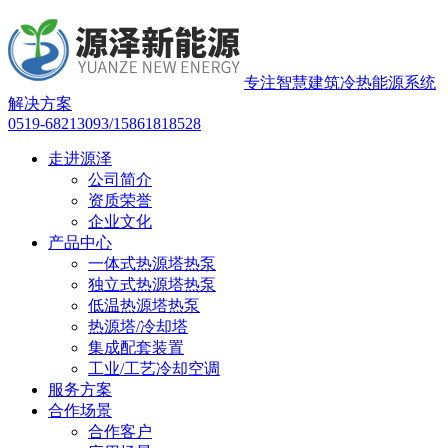
专注智慧建筑冷热能源系统
解决方案
0519-68213093/15861818528
走进源泽
公司简介
资质荣誉
企业文化
产品中心
一体式热源塔热泵
独立式热源塔热泵
低温热源塔热泵
热源塔/冷却塔
集成配套装置
工业/工艺冷却空调
服务方案
合作场景
合作客户