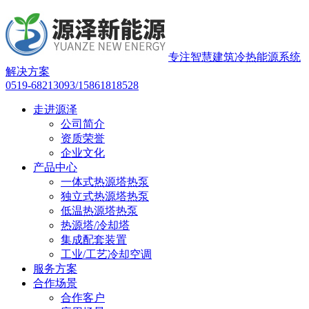
专注智慧建筑冷热能源系统
解决方案
0519-68213093/15861818528
走进源泽
公司简介
资质荣誉
企业文化
产品中心
一体式热源塔热泵
独立式热源塔热泵
低温热源塔热泵
热源塔/冷却塔
集成配套装置
工业/工艺冷却空调
服务方案
合作场景
合作客户